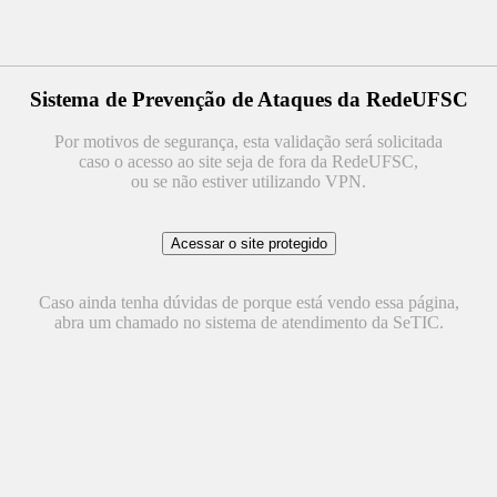
Sistema de Prevenção de Ataques da RedeUFSC
Por motivos de segurança, esta validação será solicitada
caso o acesso ao site seja de fora da RedeUFSC,
ou se não estiver utilizando VPN.
Caso ainda tenha dúvidas de porque está vendo essa página,
abra um chamado no sistema de atendimento da SeTIC.