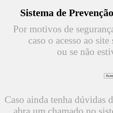
Sistema de Prevençã
Por motivos de segurança,
caso o acesso ao sit
ou se não est
Caso ainda tenha dúvidas d
abra um chamado no sist