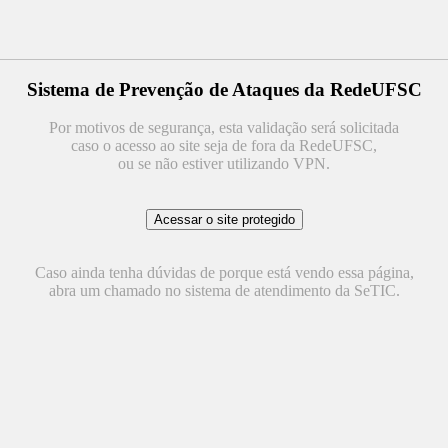
Sistema de Prevenção de Ataques da RedeUFSC
Por motivos de segurança, esta validação será solicitada
caso o acesso ao site seja de fora da RedeUFSC,
ou se não estiver utilizando VPN.
Caso ainda tenha dúvidas de porque está vendo essa página,
abra um chamado no sistema de atendimento da SeTIC.