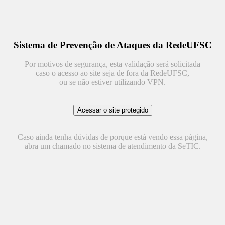
Sistema de Prevenção de Ataques da RedeUFSC
Por motivos de segurança, esta validação será solicitada
caso o acesso ao site seja de fora da RedeUFSC,
ou se não estiver utilizando VPN.
Caso ainda tenha dúvidas de porque está vendo essa página,
abra um chamado no sistema de atendimento da SeTIC.