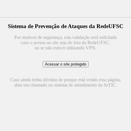
Sistema de Prevenção de Ataques da RedeUFSC
Por motivos de segurança, esta validação será solicitada
caso o acesso ao site seja de fora da RedeUFSC,
ou se não estiver utilizando VPN.
Caso ainda tenha dúvidas de porque está vendo essa página,
abra um chamado no sistema de atendimento da SeTIC.