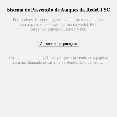
Sistema de Prevenção de Ataques da RedeUFSC
Por motivos de segurança, esta validação será solicitada
caso o acesso ao site seja de fora da RedeUFSC,
ou se não estiver utilizando VPN.
Caso ainda tenha dúvidas de porque está vendo essa página,
abra um chamado no sistema de atendimento da SeTIC.