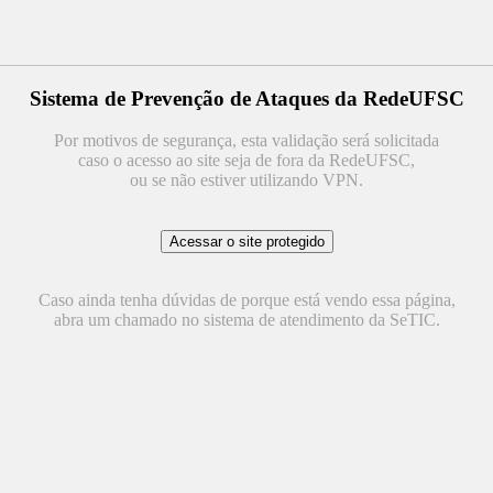
Sistema de Prevenção de Ataques da RedeUFSC
Por motivos de segurança, esta validação será solicitada
caso o acesso ao site seja de fora da RedeUFSC,
ou se não estiver utilizando VPN.
Caso ainda tenha dúvidas de porque está vendo essa página,
abra um chamado no sistema de atendimento da SeTIC.