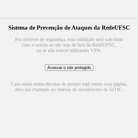
Sistema de Prevenção de Ataques da RedeUFSC
Por motivos de segurança, esta validação será solicitada
caso o acesso ao site seja de fora da RedeUFSC,
ou se não estiver utilizando VPN.
Caso ainda tenha dúvidas de porque está vendo essa página,
abra um chamado no sistema de atendimento da SeTIC.