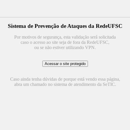
Sistema de Prevenção de Ataques da RedeUFSC
Por motivos de segurança, esta validação será solicitada
caso o acesso ao site seja de fora da RedeUFSC,
ou se não estiver utilizando VPN.
Caso ainda tenha dúvidas de porque está vendo essa página,
abra um chamado no sistema de atendimento da SeTIC.