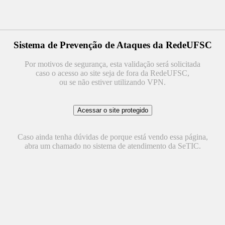
Sistema de Prevenção de Ataques da RedeUFSC
Por motivos de segurança, esta validação será solicitada
caso o acesso ao site seja de fora da RedeUFSC,
ou se não estiver utilizando VPN.
Caso ainda tenha dúvidas de porque está vendo essa página,
abra um chamado no sistema de atendimento da SeTIC.