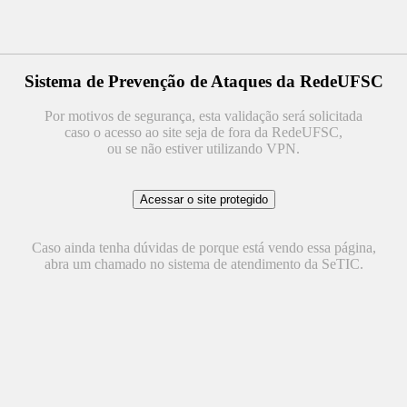
Sistema de Prevenção de Ataques da RedeUFSC
Por motivos de segurança, esta validação será solicitada
caso o acesso ao site seja de fora da RedeUFSC,
ou se não estiver utilizando VPN.
Caso ainda tenha dúvidas de porque está vendo essa página,
abra um chamado no sistema de atendimento da SeTIC.