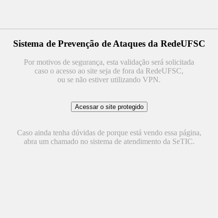
Sistema de Prevenção de Ataques da RedeUFSC
Por motivos de segurança, esta validação será solicitada
caso o acesso ao site seja de fora da RedeUFSC,
ou se não estiver utilizando VPN.
Caso ainda tenha dúvidas de porque está vendo essa página,
abra um chamado no sistema de atendimento da SeTIC.