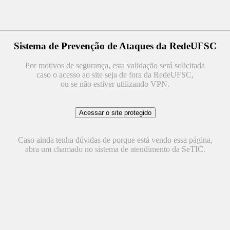
Sistema de Prevenção de Ataques da RedeUFSC
Por motivos de segurança, esta validação será solicitada
caso o acesso ao site seja de fora da RedeUFSC,
ou se não estiver utilizando VPN.
Caso ainda tenha dúvidas de porque está vendo essa página,
abra um chamado no sistema de atendimento da SeTIC.