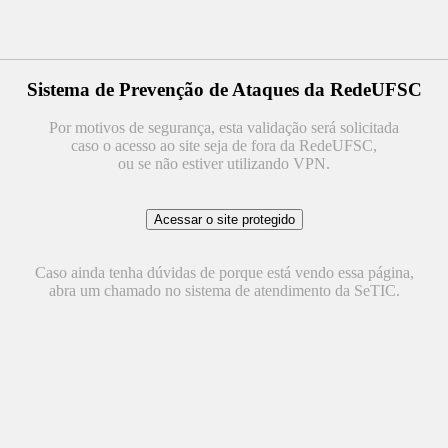
Sistema de Prevenção de Ataques da RedeUFSC
Por motivos de segurança, esta validação será solicitada
caso o acesso ao site seja de fora da RedeUFSC,
ou se não estiver utilizando VPN.
Caso ainda tenha dúvidas de porque está vendo essa página,
abra um chamado no sistema de atendimento da SeTIC.