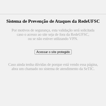
Sistema de Prevenção de Ataques da RedeUFSC
Por motivos de segurança, esta validação será solicitada
caso o acesso ao site seja de fora da RedeUFSC,
ou se não estiver utilizando VPN.
Caso ainda tenha dúvidas de porque está vendo essa página,
abra um chamado no sistema de atendimento da SeTIC.