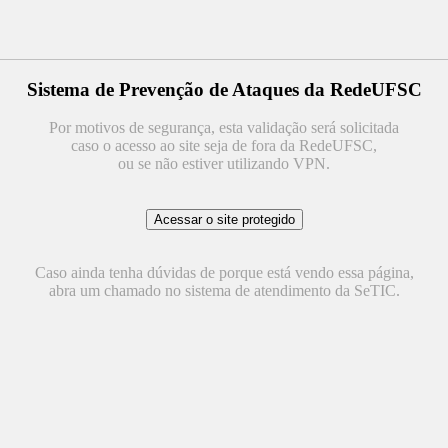
Sistema de Prevenção de Ataques da RedeUFSC
Por motivos de segurança, esta validação será solicitada
caso o acesso ao site seja de fora da RedeUFSC,
ou se não estiver utilizando VPN.
Caso ainda tenha dúvidas de porque está vendo essa página,
abra um chamado no sistema de atendimento da SeTIC.