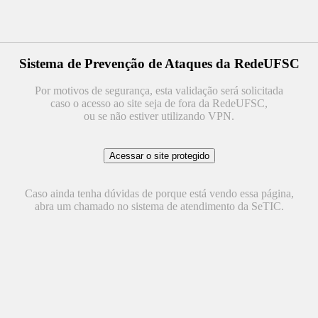
Sistema de Prevenção de Ataques da RedeUFSC
Por motivos de segurança, esta validação será solicitada
caso o acesso ao site seja de fora da RedeUFSC,
ou se não estiver utilizando VPN.
Caso ainda tenha dúvidas de porque está vendo essa página,
abra um chamado no sistema de atendimento da SeTIC.