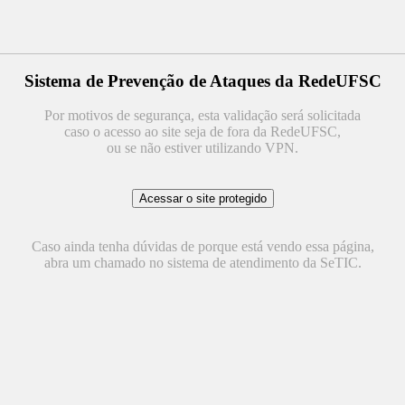
Sistema de Prevenção de Ataques da RedeUFSC
Por motivos de segurança, esta validação será solicitada
caso o acesso ao site seja de fora da RedeUFSC,
ou se não estiver utilizando VPN.
Caso ainda tenha dúvidas de porque está vendo essa página,
abra um chamado no sistema de atendimento da SeTIC.