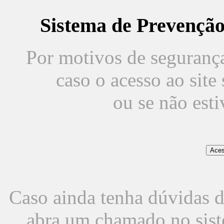
Sistema de Prevençã
Por motivos de segurança,
caso o acesso ao sit
ou se não est
Caso ainda tenha dúvidas d
abra um chamado no sist