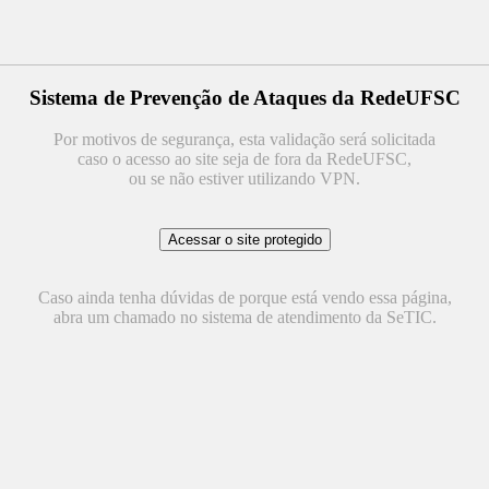
Sistema de Prevenção de Ataques da RedeUFSC
Por motivos de segurança, esta validação será solicitada
caso o acesso ao site seja de fora da RedeUFSC,
ou se não estiver utilizando VPN.
Caso ainda tenha dúvidas de porque está vendo essa página,
abra um chamado no sistema de atendimento da SeTIC.