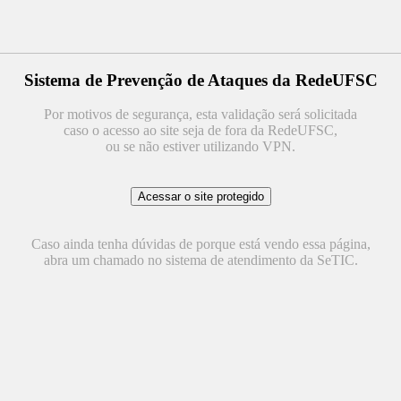
Sistema de Prevenção de Ataques da RedeUFSC
Por motivos de segurança, esta validação será solicitada
caso o acesso ao site seja de fora da RedeUFSC,
ou se não estiver utilizando VPN.
Caso ainda tenha dúvidas de porque está vendo essa página,
abra um chamado no sistema de atendimento da SeTIC.