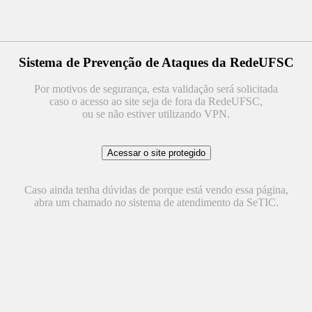
Sistema de Prevenção de Ataques da RedeUFSC
Por motivos de segurança, esta validação será solicitada
caso o acesso ao site seja de fora da RedeUFSC,
ou se não estiver utilizando VPN.
Caso ainda tenha dúvidas de porque está vendo essa página,
abra um chamado no sistema de atendimento da SeTIC.