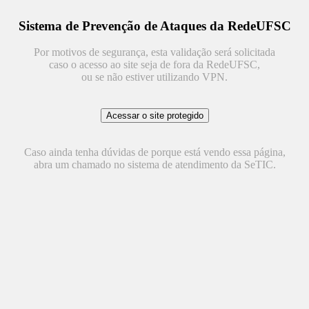
Sistema de Prevenção de Ataques da RedeUFSC
Por motivos de segurança, esta validação será solicitada
caso o acesso ao site seja de fora da RedeUFSC,
ou se não estiver utilizando VPN.
Caso ainda tenha dúvidas de porque está vendo essa página,
abra um chamado no sistema de atendimento da SeTIC.