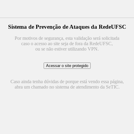
Sistema de Prevenção de Ataques da RedeUFSC
Por motivos de segurança, esta validação será solicitada
caso o acesso ao site seja de fora da RedeUFSC,
ou se não estiver utilizando VPN.
Caso ainda tenha dúvidas de porque está vendo essa página,
abra um chamado no sistema de atendimento da SeTIC.