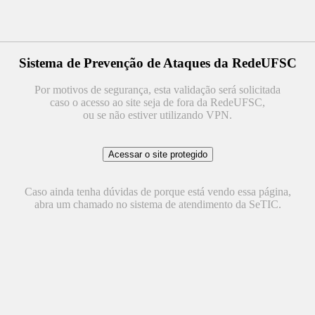
Sistema de Prevenção de Ataques da RedeUFSC
Por motivos de segurança, esta validação será solicitada
caso o acesso ao site seja de fora da RedeUFSC,
ou se não estiver utilizando VPN.
Caso ainda tenha dúvidas de porque está vendo essa página,
abra um chamado no sistema de atendimento da SeTIC.