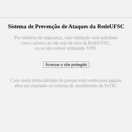
Sistema de Prevenção de Ataques da RedeUFSC
Por motivos de segurança, esta validação será solicitada
caso o acesso ao site seja de fora da RedeUFSC,
ou se não estiver utilizando VPN.
Caso ainda tenha dúvidas de porque está vendo essa página,
abra um chamado no sistema de atendimento da SeTIC.