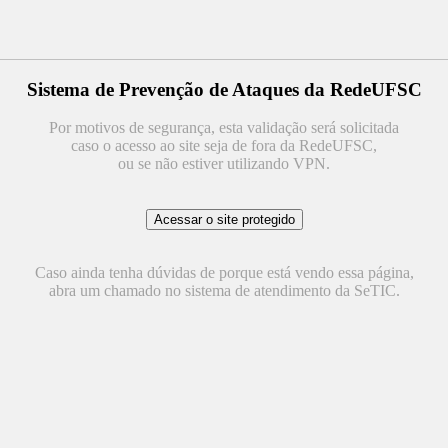
Sistema de Prevenção de Ataques da RedeUFSC
Por motivos de segurança, esta validação será solicitada
caso o acesso ao site seja de fora da RedeUFSC,
ou se não estiver utilizando VPN.
Caso ainda tenha dúvidas de porque está vendo essa página,
abra um chamado no sistema de atendimento da SeTIC.