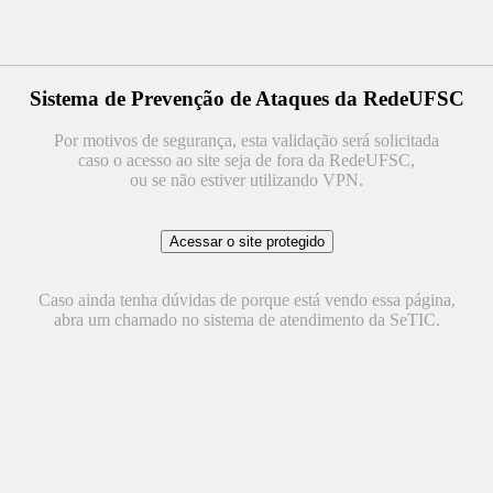
Sistema de Prevenção de Ataques da RedeUFSC
Por motivos de segurança, esta validação será solicitada
caso o acesso ao site seja de fora da RedeUFSC,
ou se não estiver utilizando VPN.
Caso ainda tenha dúvidas de porque está vendo essa página,
abra um chamado no sistema de atendimento da SeTIC.