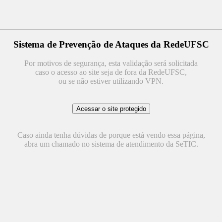
Sistema de Prevenção de Ataques da RedeUFSC
Por motivos de segurança, esta validação será solicitada
caso o acesso ao site seja de fora da RedeUFSC,
ou se não estiver utilizando VPN.
Caso ainda tenha dúvidas de porque está vendo essa página,
abra um chamado no sistema de atendimento da SeTIC.