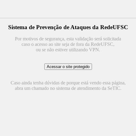
Sistema de Prevenção de Ataques da RedeUFSC
Por motivos de segurança, esta validação será solicitada
caso o acesso ao site seja de fora da RedeUFSC,
ou se não estiver utilizando VPN.
Caso ainda tenha dúvidas de porque está vendo essa página,
abra um chamado no sistema de atendimento da SeTIC.