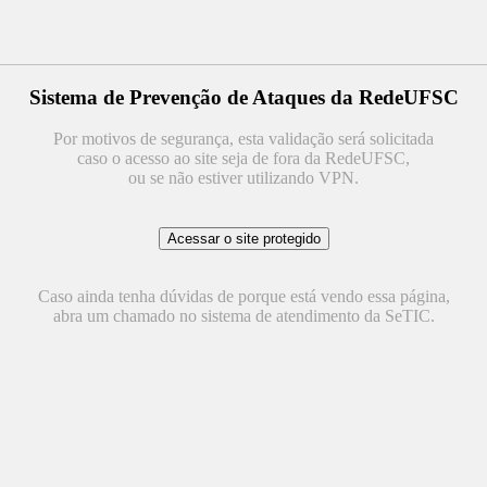
Sistema de Prevenção de Ataques da RedeUFSC
Por motivos de segurança, esta validação será solicitada
caso o acesso ao site seja de fora da RedeUFSC,
ou se não estiver utilizando VPN.
Caso ainda tenha dúvidas de porque está vendo essa página,
abra um chamado no sistema de atendimento da SeTIC.