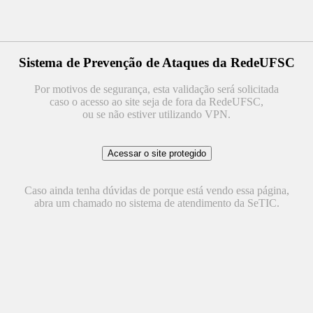
Sistema de Prevenção de Ataques da RedeUFSC
Por motivos de segurança, esta validação será solicitada
caso o acesso ao site seja de fora da RedeUFSC,
ou se não estiver utilizando VPN.
Caso ainda tenha dúvidas de porque está vendo essa página,
abra um chamado no sistema de atendimento da SeTIC.