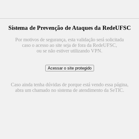
Sistema de Prevenção de Ataques da RedeUFSC
Por motivos de segurança, esta validação será solicitada
caso o acesso ao site seja de fora da RedeUFSC,
ou se não estiver utilizando VPN.
Caso ainda tenha dúvidas de porque está vendo essa página,
abra um chamado no sistema de atendimento da SeTIC.