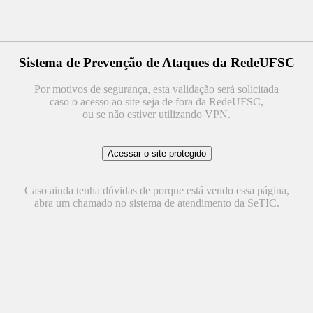
Sistema de Prevenção de Ataques da RedeUFSC
Por motivos de segurança, esta validação será solicitada
caso o acesso ao site seja de fora da RedeUFSC,
ou se não estiver utilizando VPN.
Caso ainda tenha dúvidas de porque está vendo essa página,
abra um chamado no sistema de atendimento da SeTIC.