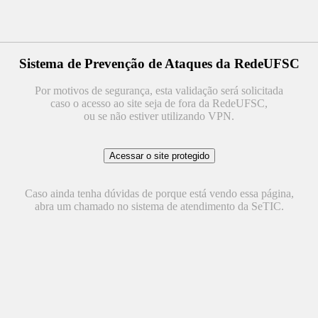
Sistema de Prevenção de Ataques da RedeUFSC
Por motivos de segurança, esta validação será solicitada
caso o acesso ao site seja de fora da RedeUFSC,
ou se não estiver utilizando VPN.
Caso ainda tenha dúvidas de porque está vendo essa página,
abra um chamado no sistema de atendimento da SeTIC.