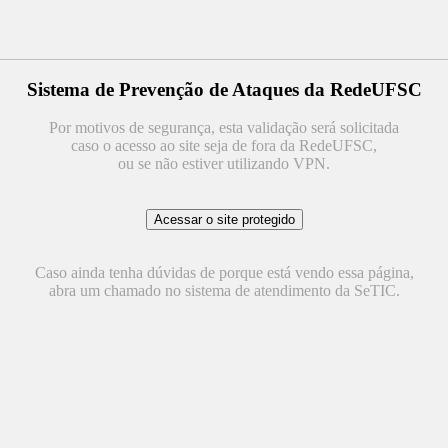
Sistema de Prevenção de Ataques da RedeUFSC
Por motivos de segurança, esta validação será solicitada
caso o acesso ao site seja de fora da RedeUFSC,
ou se não estiver utilizando VPN.
Caso ainda tenha dúvidas de porque está vendo essa página,
abra um chamado no sistema de atendimento da SeTIC.