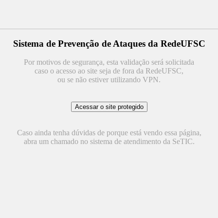
Sistema de Prevenção de Ataques da RedeUFSC
Por motivos de segurança, esta validação será solicitada
caso o acesso ao site seja de fora da RedeUFSC,
ou se não estiver utilizando VPN.
Caso ainda tenha dúvidas de porque está vendo essa página,
abra um chamado no sistema de atendimento da SeTIC.