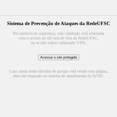
Sistema de Prevenção de Ataques da RedeUFSC
Por motivos de segurança, esta validação será solicitada
caso o acesso ao site seja de fora da RedeUFSC,
ou se não estiver utilizando VPN.
Caso ainda tenha dúvidas de porque está vendo essa página,
abra um chamado no sistema de atendimento da SeTIC.