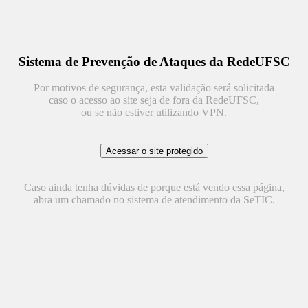
Sistema de Prevenção de Ataques da RedeUFSC
Por motivos de segurança, esta validação será solicitada
caso o acesso ao site seja de fora da RedeUFSC,
ou se não estiver utilizando VPN.
Caso ainda tenha dúvidas de porque está vendo essa página,
abra um chamado no sistema de atendimento da SeTIC.