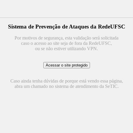
Sistema de Prevenção de Ataques da RedeUFSC
Por motivos de segurança, esta validação será solicitada
caso o acesso ao site seja de fora da RedeUFSC,
ou se não estiver utilizando VPN.
Caso ainda tenha dúvidas de porque está vendo essa página,
abra um chamado no sistema de atendimento da SeTIC.