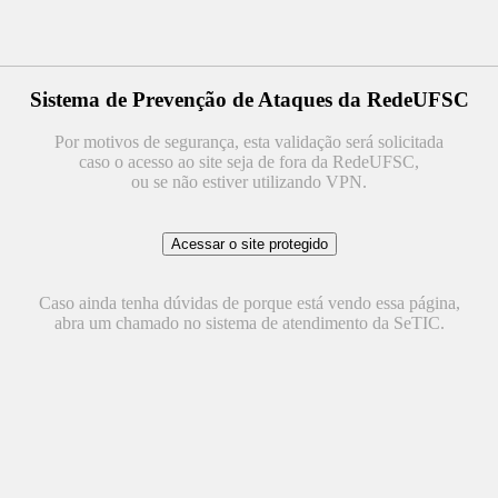
Sistema de Prevenção de Ataques da RedeUFSC
Por motivos de segurança, esta validação será solicitada
caso o acesso ao site seja de fora da RedeUFSC,
ou se não estiver utilizando VPN.
Caso ainda tenha dúvidas de porque está vendo essa página,
abra um chamado no sistema de atendimento da SeTIC.