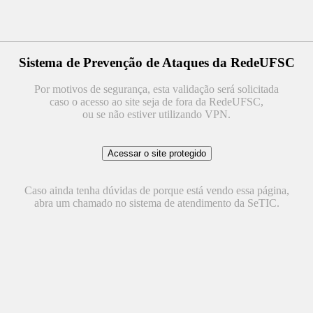
Sistema de Prevenção de Ataques da RedeUFSC
Por motivos de segurança, esta validação será solicitada
caso o acesso ao site seja de fora da RedeUFSC,
ou se não estiver utilizando VPN.
Caso ainda tenha dúvidas de porque está vendo essa página,
abra um chamado no sistema de atendimento da SeTIC.