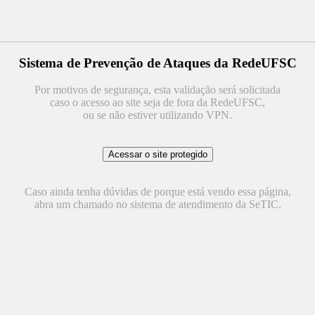
Sistema de Prevenção de Ataques da RedeUFSC
Por motivos de segurança, esta validação será solicitada
caso o acesso ao site seja de fora da RedeUFSC,
ou se não estiver utilizando VPN.
Caso ainda tenha dúvidas de porque está vendo essa página,
abra um chamado no sistema de atendimento da SeTIC.