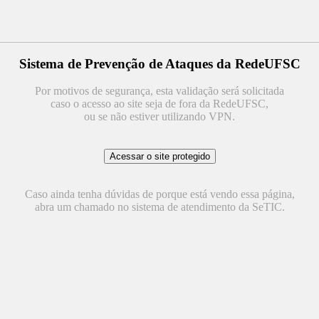
Sistema de Prevenção de Ataques da RedeUFSC
Por motivos de segurança, esta validação será solicitada
caso o acesso ao site seja de fora da RedeUFSC,
ou se não estiver utilizando VPN.
Caso ainda tenha dúvidas de porque está vendo essa página,
abra um chamado no sistema de atendimento da SeTIC.