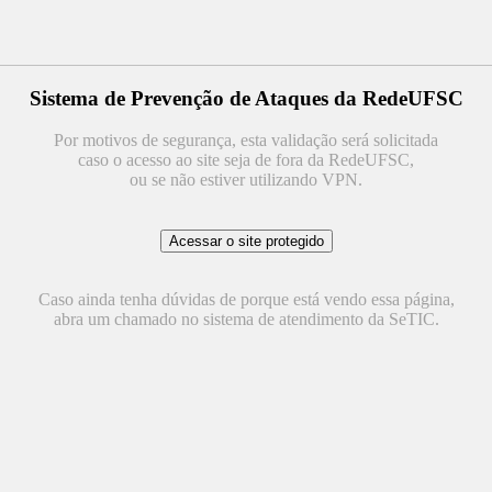
Sistema de Prevenção de Ataques da RedeUFSC
Por motivos de segurança, esta validação será solicitada
caso o acesso ao site seja de fora da RedeUFSC,
ou se não estiver utilizando VPN.
Caso ainda tenha dúvidas de porque está vendo essa página,
abra um chamado no sistema de atendimento da SeTIC.