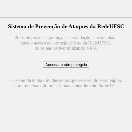
Sistema de Prevenção de Ataques da RedeUFSC
Por motivos de segurança, esta validação será solicitada
caso o acesso ao site seja de fora da RedeUFSC,
ou se não estiver utilizando VPN.
Caso ainda tenha dúvidas de porque está vendo essa página,
abra um chamado no sistema de atendimento da SeTIC.