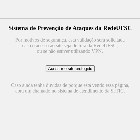
Sistema de Prevenção de Ataques da RedeUFSC
Por motivos de segurança, esta validação será solicitada
caso o acesso ao site seja de fora da RedeUFSC,
ou se não estiver utilizando VPN.
Caso ainda tenha dúvidas de porque está vendo essa página,
abra um chamado no sistema de atendimento da SeTIC.