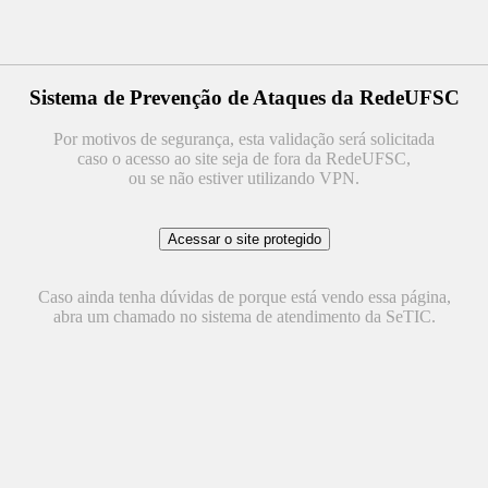
Sistema de Prevenção de Ataques da RedeUFSC
Por motivos de segurança, esta validação será solicitada
caso o acesso ao site seja de fora da RedeUFSC,
ou se não estiver utilizando VPN.
Caso ainda tenha dúvidas de porque está vendo essa página,
abra um chamado no sistema de atendimento da SeTIC.