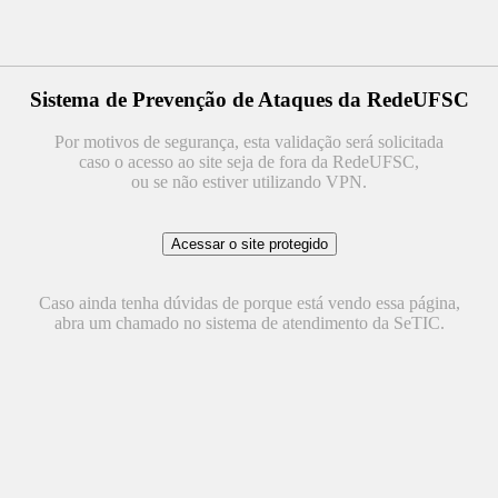
Sistema de Prevenção de Ataques da RedeUFSC
Por motivos de segurança, esta validação será solicitada
caso o acesso ao site seja de fora da RedeUFSC,
ou se não estiver utilizando VPN.
Caso ainda tenha dúvidas de porque está vendo essa página,
abra um chamado no sistema de atendimento da SeTIC.