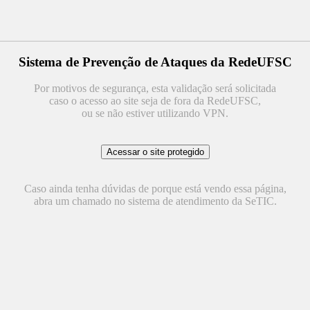
Sistema de Prevenção de Ataques da RedeUFSC
Por motivos de segurança, esta validação será solicitada
caso o acesso ao site seja de fora da RedeUFSC,
ou se não estiver utilizando VPN.
Caso ainda tenha dúvidas de porque está vendo essa página,
abra um chamado no sistema de atendimento da SeTIC.